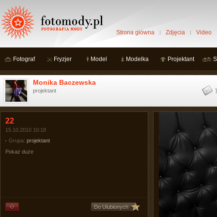
Strona główna
Zdjęcia
Video
Fotograf
Fryzjer
Model
Modelka
Projektant
S
Monika Baczewska
projektant
22
15.10.2010 10:18
Grupa:
projektant
Pokaż duże
Do Ulubionych