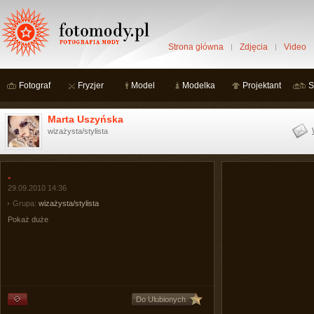
Strona główna
Zdjęcia
Video
Fotograf
Fryzjer
Model
Modelka
Projektant
S
Marta Uszyńska
wizażysta/stylista
.
29.09.2010 14:36
Grupa:
wizażysta/stylista
Pokaż duże
Do Ulubionych