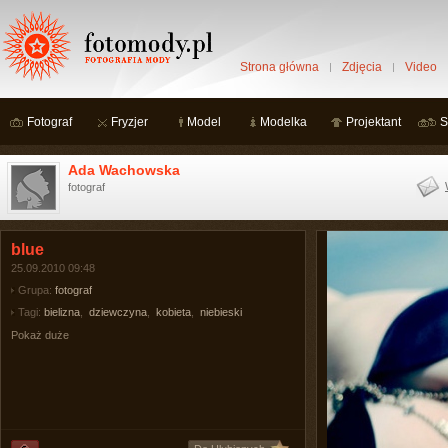
Strona główna
Zdjęcia
Video
Fotograf
Fryzjer
Model
Modelka
Projektant
S
Ada Wachowska
fotograf
blue
25.09.2010 09:48
Grupa:
fotograf
Tagi:
bielizna
,
dziewczyna
,
kobieta
,
niebieski
Pokaż duże