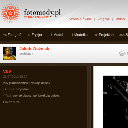
Strona główna
Zdjęcia
Video
Fotograf
Fryzjer
Model
Modelka
Projektant
S
Jakub Woźniak
projektant
vuv
21.07.2010 18:24
vuv jakubwozniak kolekcja unisex
Grupa:
projektant
Tagi:
vuv jakubwozniak kolekcja unisex
Pokaż duże