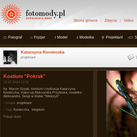
Strona główna
Zdjęcia
Video
Fotograf
Fryzjer
Model
Modelka
Projektant
S
Katarzyna Konieczka
projektant
Kostium "Pokrak"
12.07.2010 13:11
fot. Marcin Szpak, kostium i stylizacja Katarzyna
Konieczka, make-up Aleksandra Przyłuska, modelka
Aleksandra. Sesja w klubie "Wieloryb"
Grupa:
projektant
Tagi:
Konieczka
,
kingdom
Pokaż duże