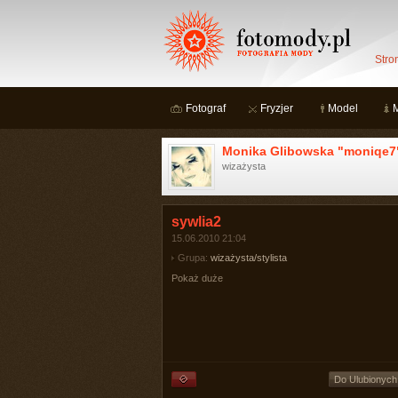
Stro
Fotograf
Fryzjer
Model
Monika Glibowska "moniqe7
wizażysta
sywlia2
15.06.2010 21:04
Grupa:
wizażysta/stylista
Pokaż duże
Do Ulubionych