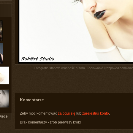
Fotografia stanowi własność autora. Kopiowanie i rozpowszechnianie 
Komentarze
Żeby móc komentować
zaloguj się
lub
zarejestruj konto
.
ięcej
Brak komentarzy - zrób pierwszy krok!