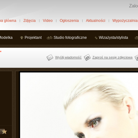
Zalo
na główna
Zdjęcia
Video
Ogłoszenia
Aktualności
Wypożyczalnia
Modelka
Projektant
Studio fotograficzne
Wizażysta/stylista
"
Wyślij wiadomość
Zaproś na sesję zdjęciową