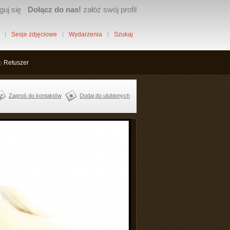
guj się
Dołącz do nas!
załóż swój profil
Sesje zdjęciowe
Wydarzenia
Szukaj
Retuszer
Zaproś do kontaktów
Dodaj do ulubionych