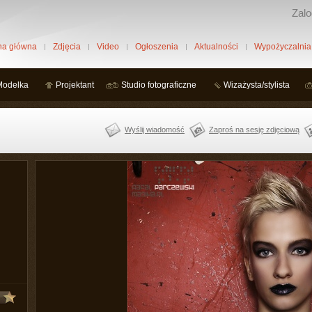
Zalo
na główna
Zdjęcia
Video
Ogłoszenia
Aktualności
Wypożyczalnia
Modelka
Projektant
Studio fotograficzne
Wizażysta/stylista
Wyślij wiadomość
Zaproś na sesję zdjęciową