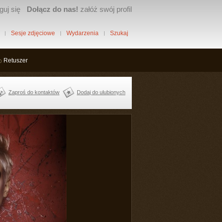
guj się
Dołącz do nas!
załóż swój profil
Sesje zdjęciowe
Wydarzenia
Szukaj
Retuszer
Zaproś do kontaktów
Dodaj do ulubionych