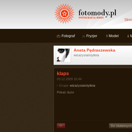
Stro
Fotograf
Fryzjer
Model
Aneta Pędraszewska
wizażysta/stylista
klaps
03.12.2009 10:44
Grupa:
wizażysta/stylista
Pokaż duże
Do Ulubionych