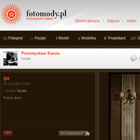
Strona główna
Zdjęcia
Video
Fotograf
Fryzjer
Model
Modelka
Projektant
S
Przemysław Kania
fryzjer
ga
07.10.2009 19:59
Grupa:
fryzjer
Pokaż duże
Do Ulubionych