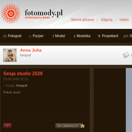
Strona główna
Zdjęcia
Video
Fotograf
Fryzjer
Model
Modelka
Projektant
S
Anna Julia
fotograf
Sesja studio 2026
23.06.2026 22:15
Grupa:
fotograf
Pokaż duże
Do Ulubionych