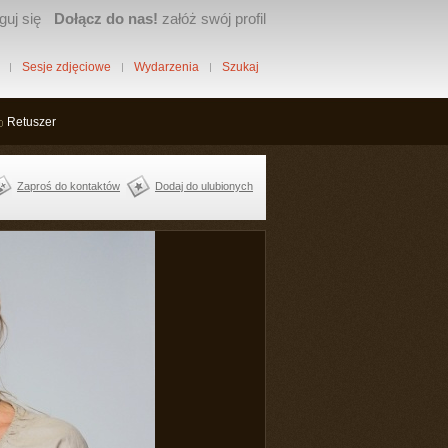
guj się
Dołącz do nas!
załóż swój profil
Sesje zdjęciowe
Wydarzenia
Szukaj
Retuszer
Zaproś do kontaktów
Dodaj do ulubionych