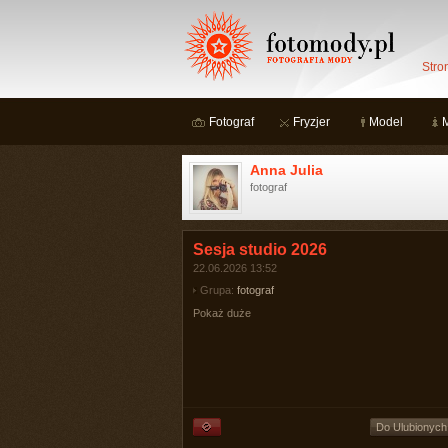
Stro
Fotograf
Fryzjer
Model
Anna Julia
fotograf
Sesja studio 2026
22.06.2026 13:52
Grupa:
fotograf
Pokaż duże
Do Ulubionych