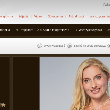
Zalo
na główna
Zdjęcia
Video
Ogłoszenia
Aktualności
Wypożyczalnia
Modelka
Projektant
Studio fotograficzne
Wizażysta/stylista
Wyślij wiadomość
Zaproś na sesję zdjęciową