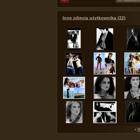
Do Ulubionych
Inne zdjęcia użytkownika (22)
»
W