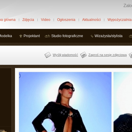
Zalo
na główna
Zdjęcia
Video
Ogłoszenia
Aktualności
Wypożyczalnia
Modelka
Projektant
Studio fotograficzne
Wizażysta/stylista
Wyślij wiadomość
Zaproś na sesję zdjęciową