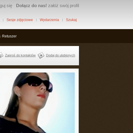
guj się
Dołącz do nas!
załóż swój profil
Sesje zdjęciowe
Wydarzenia
Szukaj
Retuszer
Zaproś do kontaktów
Dodaj do ulubionych