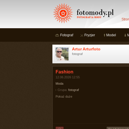
Stro
Fotograf
Fryzjer
Model
Artur Arturfoto
fotograf
Fashion
12.06.2026 12:55
Moda
Grupa:
fotograf
Pokaż duże