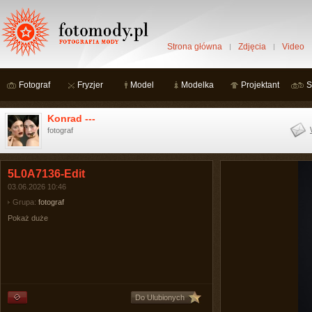
Strona główna
Zdjęcia
Video
Fotograf
Fryzjer
Model
Modelka
Projektant
S
Konrad ---
fotograf
5L0A7136-Edit
03.06.2026 10:46
Grupa:
fotograf
Pokaż duże
Do Ulubionych