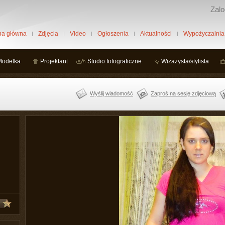
Zalo
na główna
Zdjęcia
Video
Ogłoszenia
Aktualności
Wypożyczalnia
Modelka
Projektant
Studio fotograficzne
Wizażysta/stylista
Wyślij wiadomość
Zaproś na sesję zdjęciową