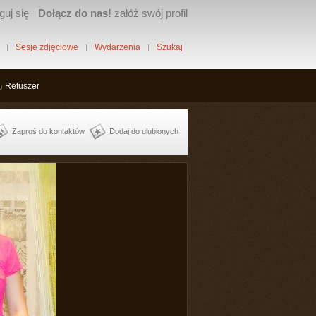
guj się
Dołącz do nas!
załóż swój profil
Sesje zdjęciowe
Wydarzenia
Szukaj
Retuszer
Zaproś do kontaktów
Dodaj do ulubionych