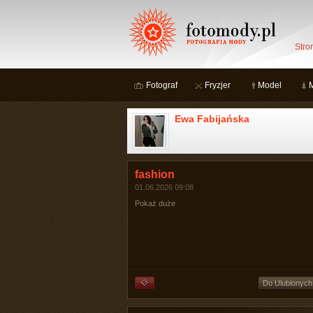
Stro
Fotograf
Fryzjer
Model
Ewa Fabijańska
fashion
01.06.2026 09:08
Pokaż duże
Do Ulubionych