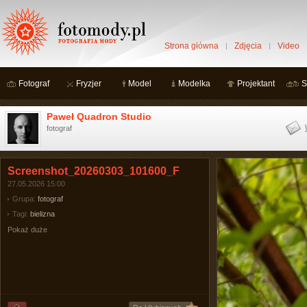
Strona główna
Zdjęcia
Video
Fotograf
Fryzjer
Model
Modelka
Projektant
S
Paweł Quadron Studio
fotograf
Screenshot_20260303_101600_F
27.05.2026 15:00
Grupa:
fotograf
Tagi:
bielizna
Pokaż duże