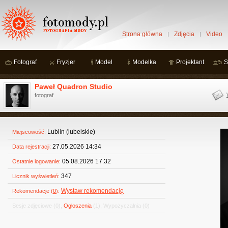
Strona główna
Zdjęcia
Video
Fotograf
Fryzjer
Model
Modelka
Projektant
S
Paweł Quadron Studio
fotograf
Lublin (lubelskie)
Miejscowość:
27.05.2026 14:34
Data rejestracji:
05.08.2026 17:32
Ostatnie logowanie:
347
Licznik wyświetleń:
Wystaw rekomendację
Rekomendacje (
0
):
Sesje zdjęciowe
(0)
,
Ogłoszenia
(1)
,
Wypożyczalnia
(0)