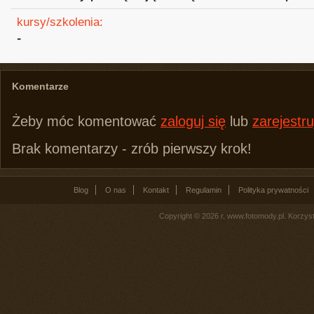
kursy/szkolenia:
-
Komentarze
Żeby móc komentować
zaloguj się
lub
zarejestru
Brak komentarzy - zrób pierwszy krok!
Blog
O nas
Kontakt
Regulamin
Polityka prywatności
Copyright © 2026 r. www.fotomody.pl. Korzy