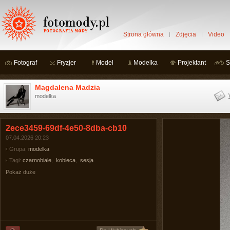
Strona główna
Zdjęcia
Video
Fotograf
Fryzjer
Model
Modelka
Projektant
S
Magdalena Madzia
modelka
2ece3459-69df-4e50-8dba-cb10
07.04.2026 20:23
Grupa:
modelka
Tagi:
czarnobiale
,
kobieca
,
sesja
Pokaż duże