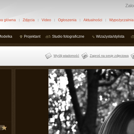
Zalo
na główna
Zdjęcia
Video
Ogłoszenia
Aktualności
Wypożyczalnia
Modelka
Projektant
Studio fotograficzne
Wizażysta/stylista
Wyślij wiadomość
Zaproś na sesję zdjęciową