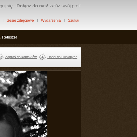
guj się
Dołącz do nas!
załóż swój profil
Sesje zdjęciowe
Wydarzenia
Szukaj
Retuszer
Zaproś do kontaktów
Dodaj do ulubionych