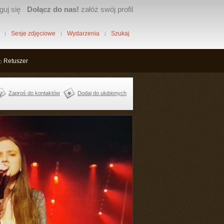
guj się
Dołącz do nas!
załóż swój profil
Sesje zdjęciowe
Wydarzenia
Szukaj
Retuszer
Zaproś do kontaktów
Dodaj do ulubionych