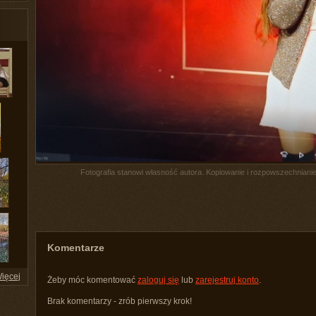
Fotografia stanowi własność autora. Kopiowanie i rozpowszechnianie 
Komentarze
ięcej
Żeby móc komentować
zaloguj się
lub
zarejestruj konto
.
Brak komentarzy - zrób pierwszy krok!