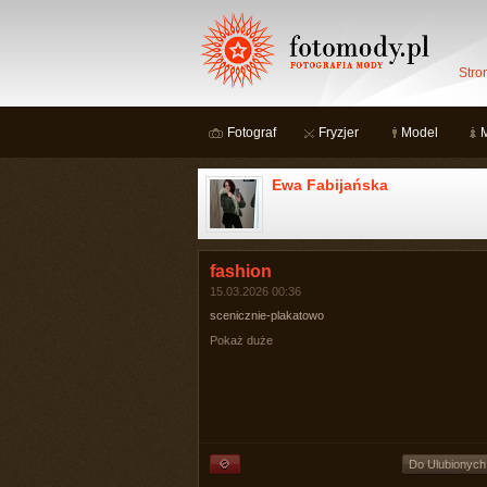
Stro
Fotograf
Fryzjer
Model
Ewa Fabijańska
fashion
15.03.2026 00:36
scenicznie-plakatowo
Pokaż duże
Do Ulubionych