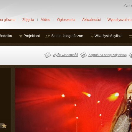
Zalo
na główna
Zdjęcia
Video
Ogłoszenia
Aktualności
Wypożyczalnia
Modelka
Projektant
Studio fotograficzne
Wizażysta/stylista
Wyślij wiadomość
Zaproś na sesję zdjęciową