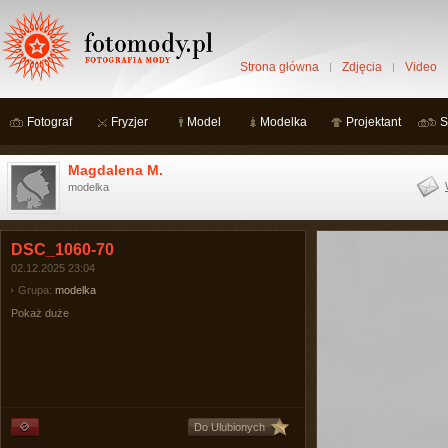
Strona główna
Zdjęcia
Video
Fotograf
Fryzjer
Model
Modelka
Projektant
S
Magdalena M.
modelka
DSC_1060-70
02.12.2025 23:04
Grupa:
modelka
Pokaż duże
Do Ulubionych