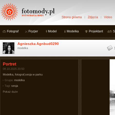
Strona główna
Zdjęcia
Video
Fotograf
Fryzjer
Model
Modelka
Projektant
S
Agnieszka Agnbud0290
modelka
Portret
08.10.2025 20:50
Modelka, fotograf,sesja w parku
Grupa:
modelka
Tagi:
sesja
Pokaż duże