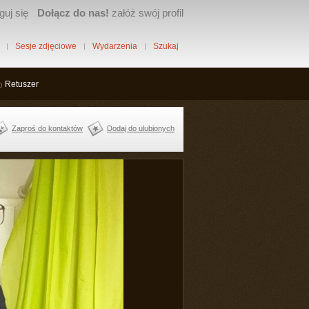
guj się
Dołącz do nas!
załóż swój profil
Sesje zdjęciowe
Wydarzenia
Szukaj
Retuszer
Zaproś do kontaktów
Dodaj do ulubionych