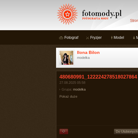
Stro
Fotograf
Fryzjer
Model
Ilona Bilon
modelka
480680991_122224278518027864
27.08.2025 05:58
Grupa:
modelka
Pokaż duże
Do Ulubionych