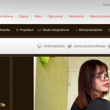
Zalo
na główna
Zdjęcia
Video
Ogłoszenia
Aktualności
Wypożyczalnia
Modelka
Projektant
Studio fotograficzne
Wizażysta/stylista
Wyślij wiadomość
Zaproś na sesję zdjęciową