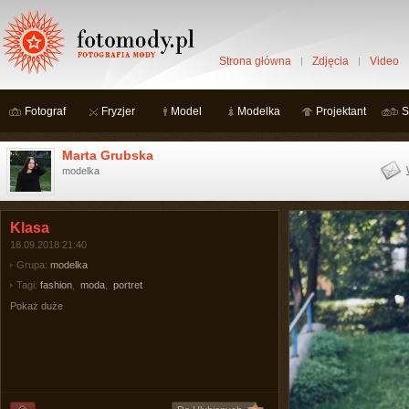
Strona główna
Zdjęcia
Video
Fotograf
Fryzjer
Model
Modelka
Projektant
S
Marta Grubska
modelka
Klasa
18.09.2018 21:40
Grupa:
modelka
Tagi:
fashion
,
moda
,
portret
Pokaż duże