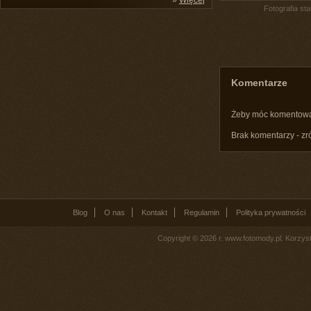
»
Więcej
Fotografia st
Komentarze
Żeby móc komentow
Brak komentarzy - zr
Blog
O nas
Kontakt
Regulamin
Polityka prywatności
Copyright © 2026 r. www.fotomody.pl. Korzy