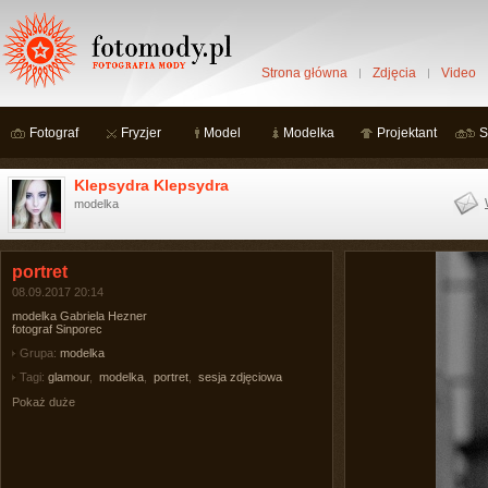
Strona główna
Zdjęcia
Video
Fotograf
Fryzjer
Model
Modelka
Projektant
S
Klepsydra Klepsydra
modelka
portret
08.09.2017 20:14
modelka Gabriela Hezner
fotograf Sinporec
Grupa:
modelka
Tagi:
glamour
,
modelka
,
portret
,
sesja zdjęciowa
Pokaż duże