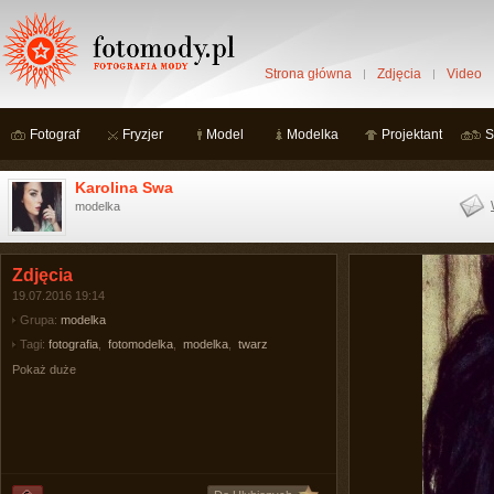
Strona główna
Zdjęcia
Video
Fotograf
Fryzjer
Model
Modelka
Projektant
S
Karolina Swa
modelka
Zdjęcia
19.07.2016 19:14
Grupa:
modelka
Tagi:
fotografia
,
fotomodelka
,
modelka
,
twarz
Pokaż duże