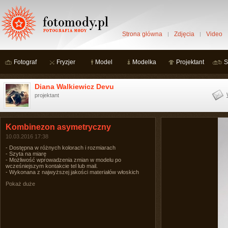
Strona główna
Zdjęcia
Video
Fotograf
Fryzjer
Model
Modelka
Projektant
S
Diana Walkiewicz Devu
projektant
Kombinezon asymetryczny
10.03.2016 17:38
- Dostępna w różnych kolorach i rozmiarach
- Szyta na miarę
- Możliwość wprowadzenia zmian w modelu po
wcześniejszym kontakcie tel lub mail.
- Wykonana z najwyższej jakości materiałów włoskich
Pokaż duże