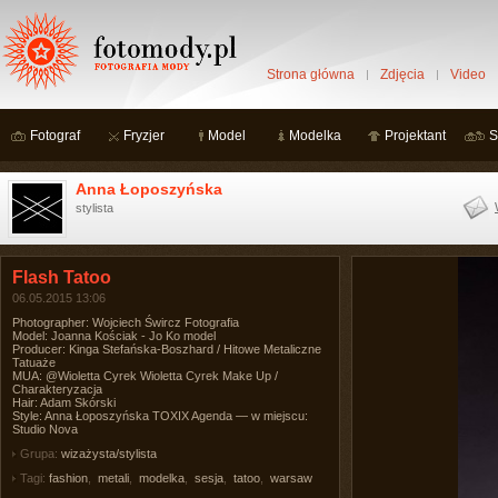
Strona główna
Zdjęcia
Video
Fotograf
Fryzjer
Model
Modelka
Projektant
S
Anna Łoposzyńska
stylista
Flash Tatoo
06.05.2015 13:06
Photographer: Wojciech Śwircz Fotografia
Model: Joanna Kościak - Jo Ko model
Producer: Kinga Stefańska-Boszhard / Hitowe Metaliczne
Tatuaże
MUA: @Wioletta Cyrek Wioletta Cyrek Make Up /
Charakteryzacja
Hair: Adam Skórski
Style: Anna Łoposzyńska TOXIX Agenda — w miejscu:
Studio Nova
Grupa:
wizażysta/stylista
Tagi:
fashion
,
metali
,
modelka
,
sesja
,
tatoo
,
warsaw