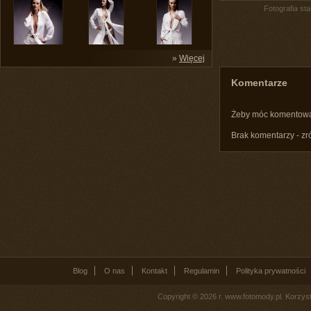
Fotografia st
»
Więcej
Komentarze
Żeby móc komentow
Brak komentarzy - zr
Blog
O nas
Kontakt
Regulamin
Polityka prywatności
Copyright © 2026 r. www.fotomody.pl. Korzy