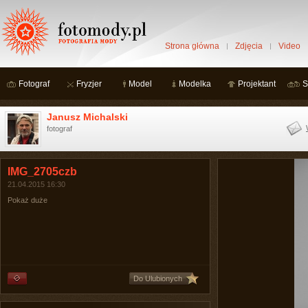
Strona główna
Zdjęcia
Video
Fotograf
Fryzjer
Model
Modelka
Projektant
S
Janusz Michalski
fotograf
IMG_2705czb
21.04.2015 16:30
Pokaż duże
Do Ulubionych