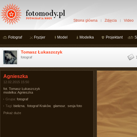
Strona główna
Zdjęcia
Video
Fotograf
Fryzjer
Model
Modelka
Projektant
S
Tomasz Łukaszczyk
fotograf
Agnieszka
12.02.2015 15:50
fot. Tomasz Łukaszczyk
modelka: Agnieszka
Grupa:
fotograf
Tagi:
bielizna
,
fotograf Kraków
,
glamour
,
sesja foto
Pokaż duże