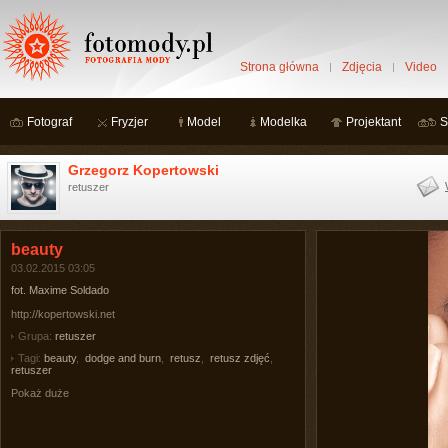
Strona główna
Zdjęcia
Video
Fotograf
Fryzjer
Model
Modelka
Projektant
S
Grzegorz Kopertowski
retuszer
beauty
03.02.2015 03:05
fot. Maxime Soldado
http://kopertowski.net
Grupa:
retuszer
Tagi:
beauty
,
dodge and burn
,
retusz
,
retusz zdjęć
,
retuszer
Pokaż duże