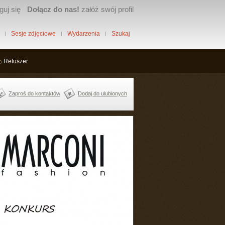
guj się
Dołącz do nas!
załóż swój profil
Sesje zdjęciowe
Wydarzenia
Szukaj
Retuszer
Zaproś do kontaktów
Dodaj do ulubionych