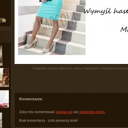
Fotografia stanowi własność autora. Kopiowanie i rozpowszechnianie 
Komentarze
Żeby móc komentować
zaloguj się
lub
zarejestruj konto
.
Brak komentarzy - zrób pierwszy krok!