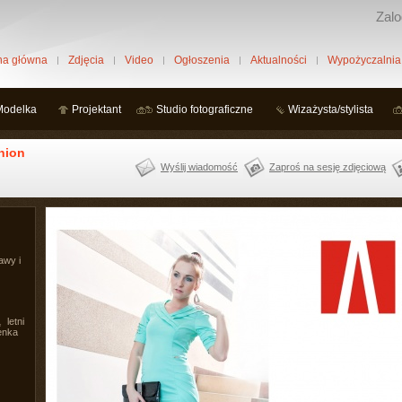
Zalo
na główna
Zdjęcia
Video
Ogłoszenia
Aktualności
Wypożyczalnia
Modelka
Projektant
Studio fotograficzne
Wizażysta/stylista
hion
Wyślij wiadomość
Zaproś na sesję zdjęciową
awy i
,
letni
enka