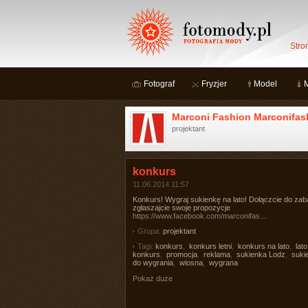
Stro
Fotograf
Fryzjer
Model
Marconi Fashion Marconifas
projektant
konkurs
11.06.2014 11:57
Konkurs! Wygraj sukienkę na lato! Dołączcie do zab
zgłaszajcie swoje propozycje
https://www.facebook.com/marconifas...
Grupa:
projektant
Tagi:
konkurs
,
konkurs letni
,
konkurs na lato
,
lato
konkurs
,
promocja
,
reklama
,
sukienka Lodz
,
suki
do wygrania
,
wiosna
,
wygrana
Pokaż duże