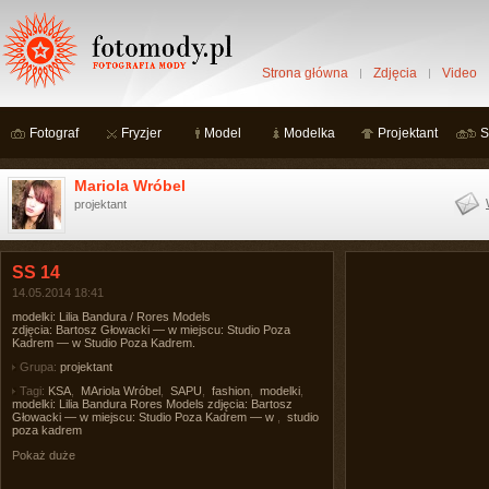
Strona główna
Zdjęcia
Video
Fotograf
Fryzjer
Model
Modelka
Projektant
S
Mariola Wróbel
projektant
SS 14
14.05.2014 18:41
modelki: Lilia Bandura / Rores Models
zdjęcia: Bartosz Głowacki — w miejscu: Studio Poza
Kadrem — w Studio Poza Kadrem.
Grupa:
projektant
Tagi:
KSA
,
MAriola Wróbel
,
SAPU
,
fashion
,
modelki
,
modelki: Lilia Bandura Rores Models zdjęcia: Bartosz
Głowacki — w miejscu: Studio Poza Kadrem — w
,
studio
poza kadrem
Pokaż duże