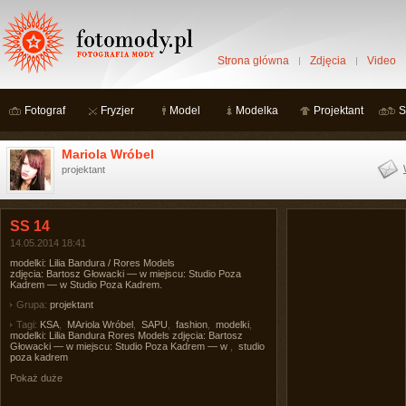
Strona główna
Zdjęcia
Video
Fotograf
Fryzjer
Model
Modelka
Projektant
S
Mariola Wróbel
projektant
SS 14
14.05.2014 18:41
modelki: Lilia Bandura / Rores Models
zdjęcia: Bartosz Głowacki — w miejscu: Studio Poza
Kadrem — w Studio Poza Kadrem.
Grupa:
projektant
Tagi:
KSA
,
MAriola Wróbel
,
SAPU
,
fashion
,
modelki
,
modelki: Lilia Bandura Rores Models zdjęcia: Bartosz
Głowacki — w miejscu: Studio Poza Kadrem — w
,
studio
poza kadrem
Pokaż duże