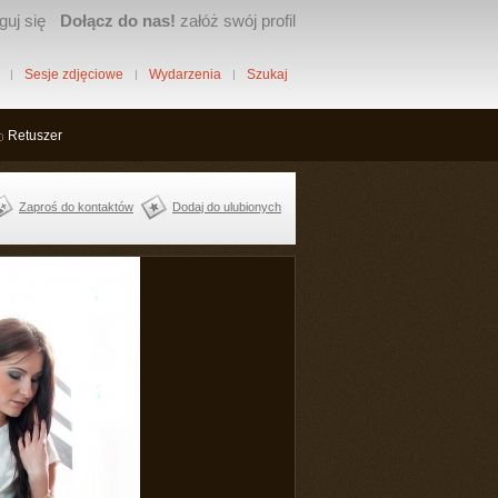
guj się
Dołącz do nas!
załóż swój profil
Sesje zdjęciowe
Wydarzenia
Szukaj
Retuszer
Zaproś do kontaktów
Dodaj do ulubionych