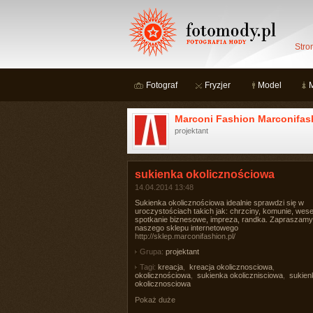
Stro
Fotograf
Fryzjer
Model
Marconi Fashion Marconifas
projektant
sukienka okolicznościowa
14.04.2014 13:48
Sukienka okolicznościowa idealnie sprawdzi się w
uroczystościach takich jak: chrzciny, komunie, wese
spotkanie biznesowe, impreza, randka. Zapraszamy
naszego sklepu internetowego
http://sklep.marconifashion.pl/
Grupa:
projektant
Tagi:
kreacja
,
kreacja okolicznosciowa
,
okolicznościowa
,
sukienka okolicznisciowa
,
sukien
okolicznosciowa
Pokaż duże