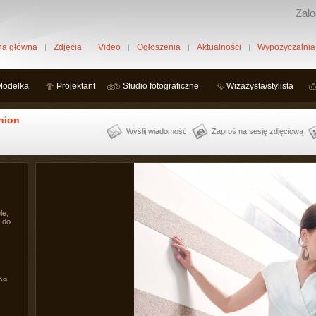
Zalo
na główna
Zdjęcia
Video
Ogłoszenia
Aktualności
Wypożyczalnia
Modelka
Projektant
Studio fotograficzne
Wizażysta/stylista
hion
Wyślij wiadomość
Zaproś na sesję zdjęciową
le,
 do
ka