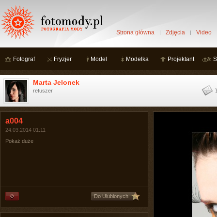
Strona główna
Zdjęcia
Video
Fotograf
Fryzjer
Model
Modelka
Projektant
S
Marta Jelonek
retuszer
a004
24.03.2014 01:11
Pokaż duże
Do Ulubionych