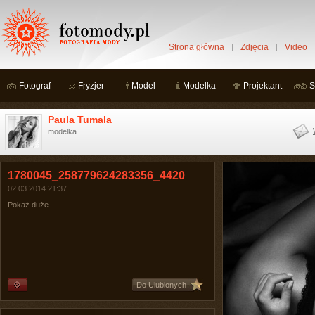
Strona główna
Zdjęcia
Video
Fotograf
Fryzjer
Model
Modelka
Projektant
S
Paula Tumala
modelka
1780045_258779624283356_4420
02.03.2014 21:37
Pokaż duże
Do Ulubionych