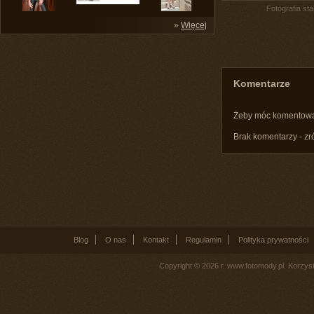
Fotografia st
»
Więcej
Komentarze
Żeby móc komentow
Brak komentarzy - zr
Blog
O nas
Kontakt
Regulamin
Polityka prywatności
Copyright © 2026 r. www.fotomody.pl. Korzy