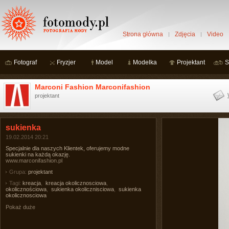
Strona główna
Zdjęcia
Video
Fotograf
Fryzjer
Model
Modelka
Projektant
S
Marconi Fashion Marconifashion
projektant
sukienka
19.02.2014 20:21
Specjalnie dla naszych Klientek, oferujemy modne
sukienki na każdą okazję.
www.marconifashion.pl
Grupa:
projektant
Tagi:
kreacja
,
kreacja okolicznosciowa
,
okolicznościowa
,
sukienka okolicznisciowa
,
sukienka
okolicznosciowa
Pokaż duże