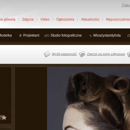
Zalo
na główna
Zdjęcia
Video
Ogłoszenia
Aktualności
Wypożyczalnia
Modelka
Projektant
Studio fotograficzne
Wizażysta/stylista
Wyślij wiadomość
Zaproś na sesję zdjęciową