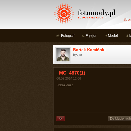
Stro
Fotograf
Fryzjer
Model
Bartek Kamiński
fryzjer
_MG_4870(1)
06.02.2014 12:06
Pokaż duże
Do Ulubionych