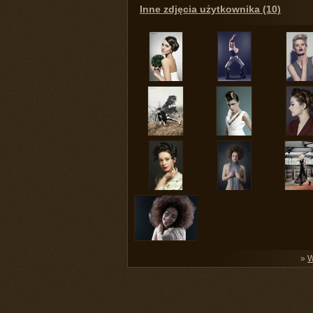
Inne zdjęcia użytkownika (10)
»
W