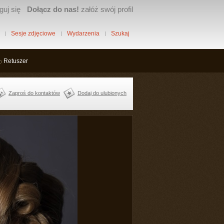
guj się
Dołącz do nas!
załóż swój profil
Sesje zdjęciowe
Wydarzenia
Szukaj
Retuszer
Zaproś do kontaktów
Dodaj do ulubionych