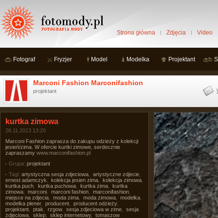
Strona główna
Zdjęcia
Video
Fotograf
Fryzjer
Model
Modelka
Projektant
S
Marconi Fashion Marconifashion
projektant
kurtka zimowa
26.11.2013 13:20
Marconi Fashion zaprasza do zakupu odzieży z kolekcji
jesień/zima. W ofercie kurtki zimowe, serdecznie
zapraszamy
www.marconifashion.pl
Grupa:
projektant
Tagi:
artystyczna sesja zdjeciowa
,
artystyczne zdjecie
,
ernest adamczyk
,
kolekcja jesien zima
,
kolekcja zimowa
,
kurtka puch
,
kurtka puchowa
,
kurtka zima
,
kurtka
zimowa
,
marconi
,
marconi fashion
,
marconifashion
,
miejsce na zdjecia
,
moda zima
,
moda zimowa
,
modelka
,
modelka plener
,
producent
,
producent odzieży
,
projektant
,
ptak
,
rzgow
,
sesja zdjeciowa w zime
,
sesja
zdjęciowa
,
sklep
,
sklep internetowy
,
tomaszow