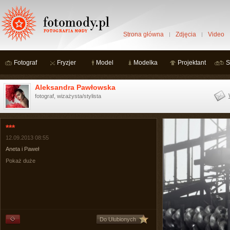
Strona główna
Zdjęcia
Video
Fotograf
Fryzjer
Model
Modelka
Projektant
S
Aleksandra Pawłowska
fotograf, wizażysta/stylista
***
12.09.2013 08:55
Aneta i Paweł
Pokaż duże
Do Ulubionych