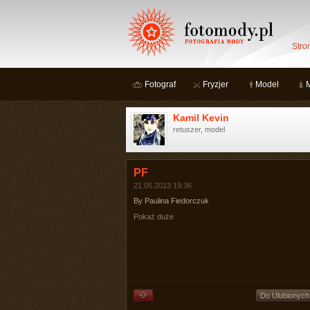
Stro
Fotograf
Fryzjer
Model
Kamil Kevin
retuszer, model
PF
21.05.2013 19:36
By Paulina Fiedorczuk
Pokaż duże
Do Ulubionych