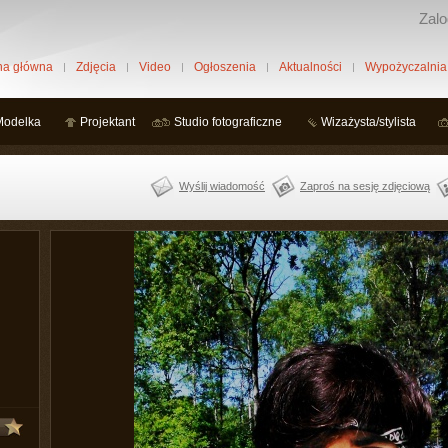
Zalo
na główna
Zdjęcia
Video
Ogłoszenia
Aktualności
Wypożyczalnia
Modelka
Projektant
Studio fotograficzne
Wizażysta/stylista
Wyślij wiadomość
Zaproś na sesję zdjęciową