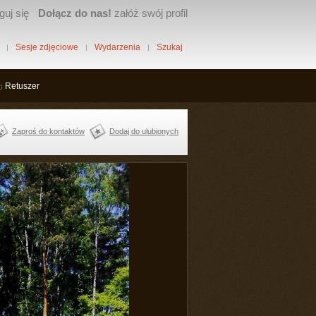
guj się
Dołącz do nas!
załóż swój profil
Sesje zdjęciowe
Wydarzenia
Szukaj
Retuszer
Zaproś do kontaktów
Dodaj do ulubionych