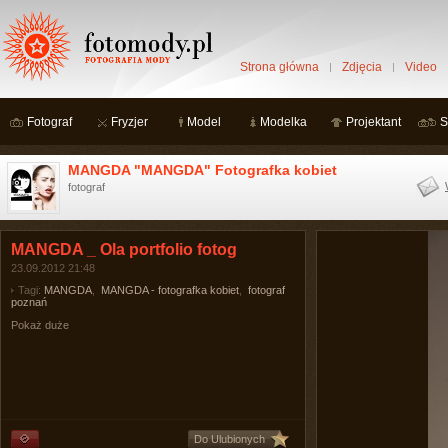
Strona główna
Zdjęcia
Video
Fotograf
Fryzjer
Model
Modelka
Projektant
S
MANGDA "MANGDA" Fotografka kobiet
fotograf
MANGDA _ Ola portfolio fotog
23.09.2012 21:48
Tagi:
MANGDA
,
MANGDA - fotografka kobiet
,
fotograf
poznań
Pokaż duże
Do Ulubionych