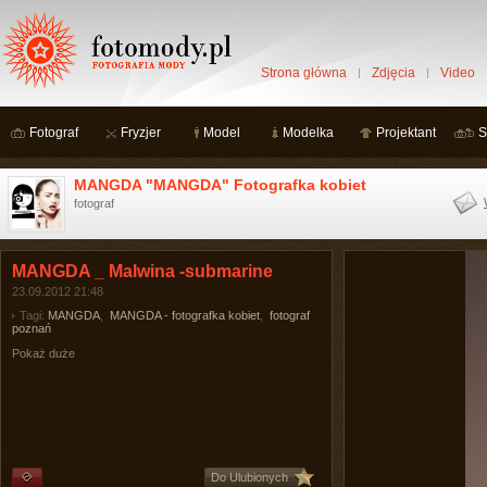
Strona główna
Zdjęcia
Video
Fotograf
Fryzjer
Model
Modelka
Projektant
S
MANGDA "MANGDA" Fotografka kobiet
fotograf
MANGDA _ Malwina -submarine
23.09.2012 21:48
Tagi:
MANGDA
,
MANGDA - fotografka kobiet
,
fotograf
poznań
Pokaż duże
Do Ulubionych