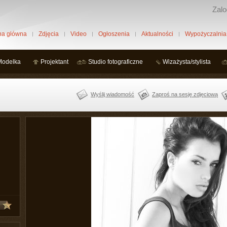
Zalo
na główna
Zdjęcia
Video
Ogłoszenia
Aktualności
Wypożyczalnia
Modelka
Projektant
Studio fotograficzne
Wizażysta/stylista
Wyślij wiadomość
Zaproś na sesję zdjęciową