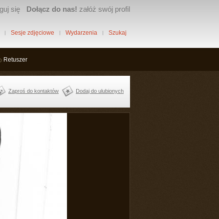
guj się
Dołącz do nas!
załóż swój profil
Sesje zdjęciowe
Wydarzenia
Szukaj
Retuszer
Zaproś do kontaktów
Dodaj do ulubionych