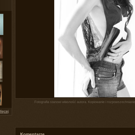
Fotografia stanowi własność autora. Kopiowanie i rozpowszechnianie 
ięcej
Komentarze