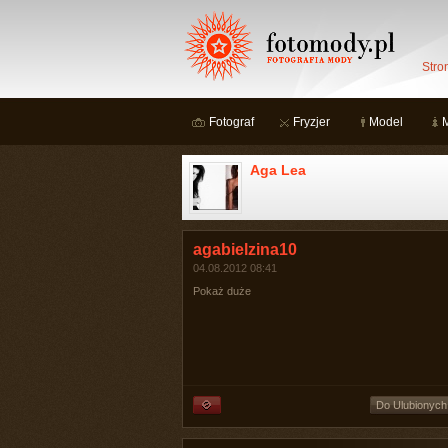
Stro
Fotograf
Fryzjer
Model
Aga Lea
agabielzina10
04.08.2012 08:41
Pokaż duże
Do Ulubionych