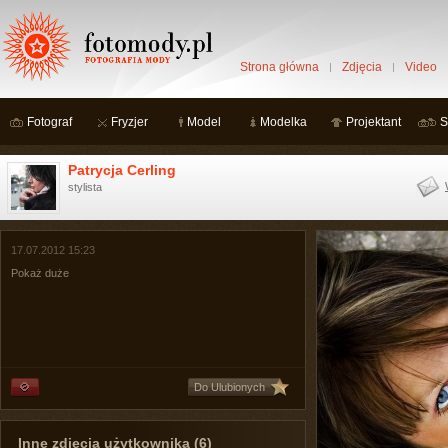
Strona główna
Zdjęcia
Video
Fotograf
Fryzjer
Model
Modelka
Projektant
S
Patrycja Cerling
stylista
17.07.2012 15:23
Pokaż duże
Do Ulubionych
Inne zdjęcia użytkownika (6)