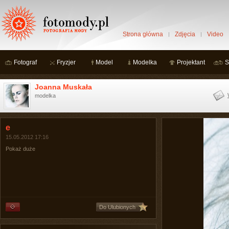
Strona główna
Zdjęcia
Video
Fotograf
Fryzjer
Model
Modelka
Projektant
S
Joanna Muskała
modelka
e
15.05.2012 17:16
Pokaż duże
Do Ulubionych