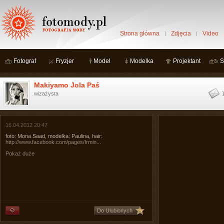
Strona główna
Zdjęcia
Video
Fotograf
Fryzjer
Model
Modelka
Projektant
S
Makiyamo Jola Paś
wizażysta
16.04.2012 20:47
foto: Mona Saad, modelka: Paulina, hair:
http://www.facebook.com/pages/Irmin...
Pokaż duże
Do Ulubionych