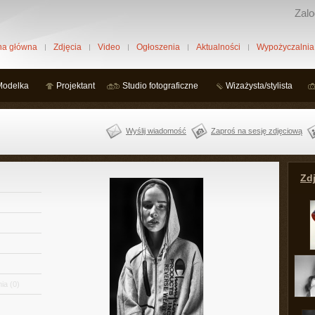
Zalo
na główna
Zdjęcia
Video
Ogłoszenia
Aktualności
Wypożyczalnia
Modelka
Projektant
Studio fotograficzne
Wizażysta/stylista
Wyślij wiadomość
Zaproś na sesję zdjęciową
Zdj
ia
(0)