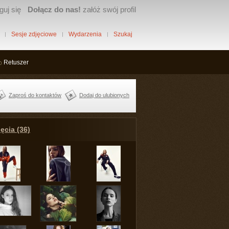
guj się
Dołącz do nas!
załóż swój profil
Sesje zdjęciowe
Wydarzenia
Szukaj
Retuszer
Zaproś do kontaktów
Dodaj do ulubionych
ęcia (36)