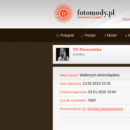
Stro
Fotograf
Fryzjer
Model
YO Klosowska
modelka
Wałbrzych (dolnośląskie)
Miejscowość:
13.05.2015 23:33
Data rejestracji:
03.01.2016 10:04
Ostatnie logowanie:
7060
Licznik wyświetleń:
Wystaw rekomendację
Rekomendacje (
0
):
Sesje zdjęciowe
(0)
,
Ogłoszenia
(0)
,
Wypożyczaln