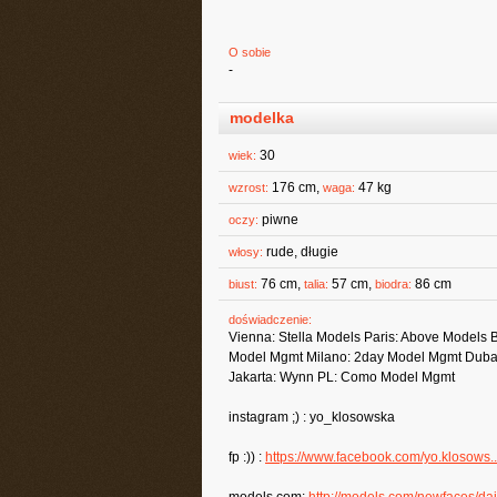
O sobie
-
modelka
30
wiek:
176 cm,
47 kg
wzrost:
waga:
piwne
oczy:
rude, długie
włosy:
76 cm,
57 cm,
86 cm
biust:
talia:
biodra:
doświadczenie:
Vienna: Stella Models Paris: Above Mode
Model Mgmt Milano: 2day Model Mgmt Dubai:
Jakarta: Wynn PL: Como Model Mgmt
instagram ;) : yo_klosowska
fp :)) :
https://www.facebook.com/yo.klosows..