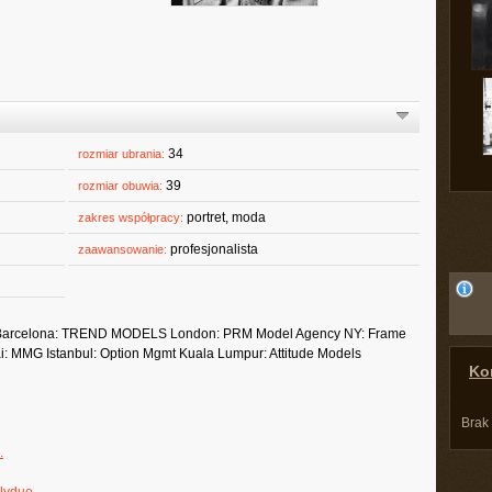
34
rozmiar ubrania:
39
rozmiar obuwia:
portret, moda
zakres współpracy:
profesjonalista
zaawansowanie:
ls Barcelona: TREND MODELS London: PRM Model Agency NY: Frame
 MMG Istanbul: Option Mgmt Kuala Lumpur: Attitude Models
Kon
Brak
.