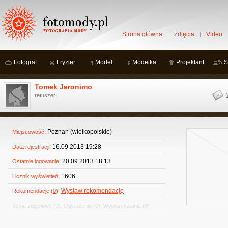
Strona główna
Zdjęcia
Video
Fotograf
Fryzjer
Model
Modelka
Projektant
S
Tomek Jeronimo
retuszer
Poznań (wielkopolskie)
Miejscowość:
16.09.2013 19:28
Data rejestracji:
20.09.2013 18:13
Ostatnie logowanie:
1606
Licznik wyświetleń:
Wystaw rekomendację
Rekomendacje (
0
):
Sesje zdjęciowe
(0)
,
Ogłoszenia
(0)
,
Wypożyczalnia
(0)