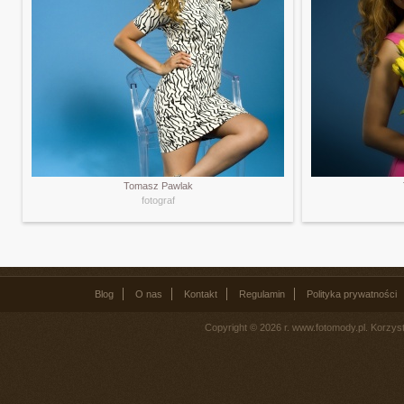
Tomasz Pawlak
fotograf
Blog
O nas
Kontakt
Regulamin
Polityka prywatności
Copyright © 2026 r. www.fotomody.pl. Korzy