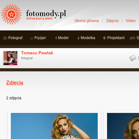
Strona główna
Zdjęcia
Video
Fotograf
Fryzjer
Model
Modelka
Projektant
S
Tomasz Pawlak
fotograf
Zdjęcia
2
zdjęcia