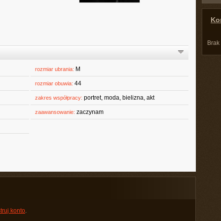
Kon
Brak
M
rozmiar ubrania:
44
rozmiar obuwia:
portret, moda, bielizna, akt
zakres współpracy:
zaczynam
zaawansowanie:
truj konto
.