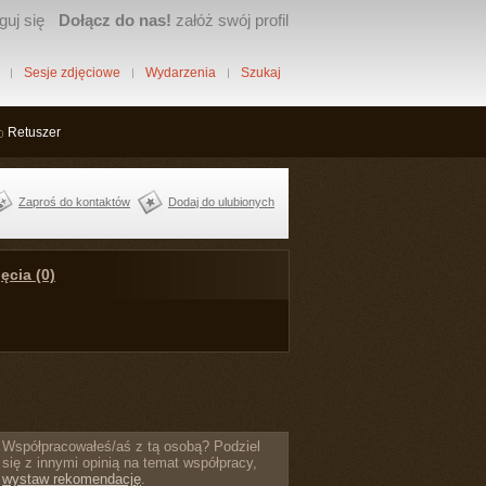
guj się
Dołącz do nas!
załóż swój profil
Sesje zdjęciowe
Wydarzenia
Szukaj
Retuszer
Zaproś do kontaktów
Dodaj do ulubionych
ęcia (0)
Współpracowałeś/aś z tą osobą? Podziel
się z innymi opinią na temat współpracy,
wystaw rekomendację
.