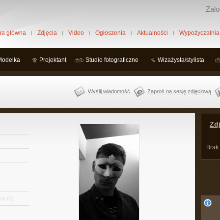
Zalo
na główna
Zdjęcia
Video
Ogłoszenia
Aktualności
Wypożyczalnia
Modelka
Projektant
Studio fotograficzne
Wizażysta/stylista
Wyślij wiadomość
Zaproś na sesję zdjęciową
Zdj
Brak
ia
(0)