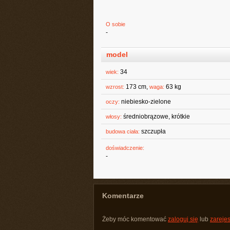
O sobie
-
model
34
wiek:
173 cm,
63 kg
wzrost:
waga:
niebiesko-zielone
oczy:
średniobrązowe, krótkie
włosy:
szczupła
budowa ciała:
doświadczenie:
-
Komentarze
Żeby móc komentować
zaloguj się
lub
zarejes