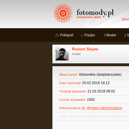
Stro
Fotograf
Fryzjer
Model
Robert Siejmi
model
Klimontów (świętokrzyskie)
Miejscowość:
20.02.2016 18:12
Data rejestracji:
21.02.2016 09:02
Ostatnie logowanie:
1562
Licznik wyświetleń:
Wystaw rekomendację
Rekomendacje (
0
):
Sesje zdjęciowe
(0)
,
Ogłoszenia
(0)
,
Wypożyczaln